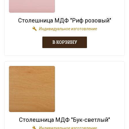
Столешница МДФ "Риф розовый"
build
Индивидуальное изготовление
Столешница МДФ "Бук-светлый"
build
Индивидуальное изготовление