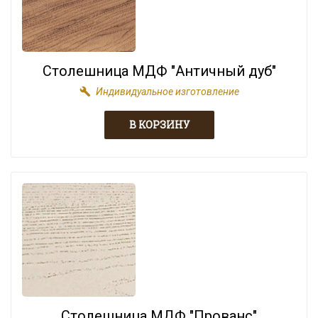
Столешница МДФ "Античный дуб"
build
Индивидуальное изготовление
Столешница МДФ "Прованс"