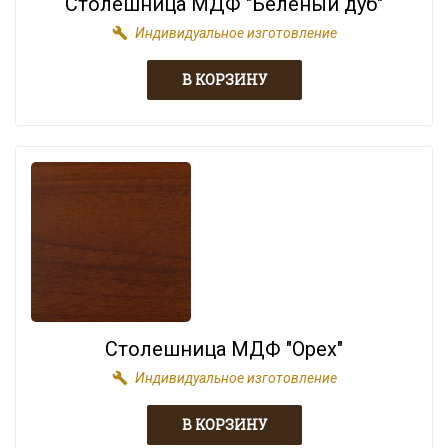
Столешница МДФ "Беленый дуб"
build
Индивидуальное изготовление
Столешница МДФ "Орех"
build
Индивидуальное изготовление