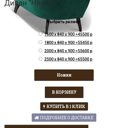
Диван "Николь"
Выбрать размер:
1600 x 840 x 900 =45500 р
1800 x 840 x 900 =55450 р
2000 x 840 x 900 =55600 р
2500 x 840 x 900 =65500 р
Ножки
КУПИТЬ В 1 КЛИК
ПОДРОБНЕЕ О ДОСТАВКЕ